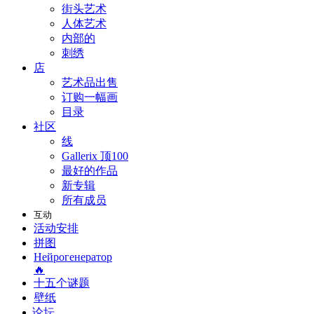
街头艺术
人体艺术
内部的
刺绣
店
艺术品出售
订购一幅画
目录
社区
线
Gallerix 顶100
最好的作品
新专辑
所有成员
互动
活动安排
拼图
Нейрогенератор
🔥
十五个谜题
壁纸
论坛