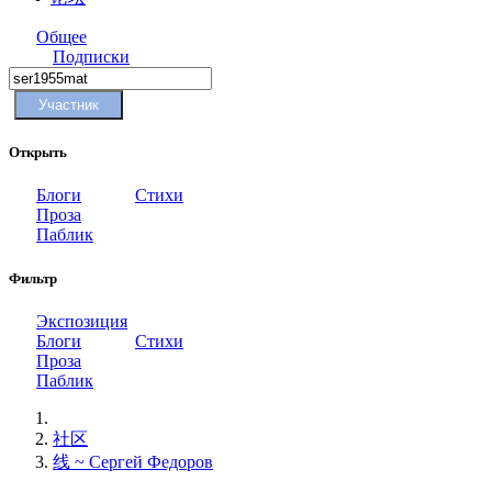
Общее
Подписки
Участник
Открыть
Блоги
Стихи
Проза
Паблик
Фильтр
Экспозиция
Блоги
Стихи
Проза
Паблик
社区
线 ~ Сергей Федоров