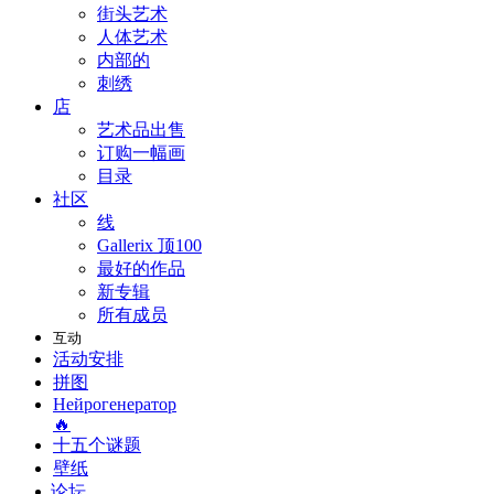
街头艺术
人体艺术
内部的
刺绣
店
艺术品出售
订购一幅画
目录
社区
线
Gallerix 顶100
最好的作品
新专辑
所有成员
互动
活动安排
拼图
Нейрогенератор
🔥
十五个谜题
壁纸
论坛