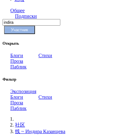
Общее
Подписки
Участник
Открыть
Блоги
Стихи
Проза
Паблик
Фильтр
Экспозиция
Блоги
Стихи
Проза
Паблик
社区
线 ~ Индира Казанцева