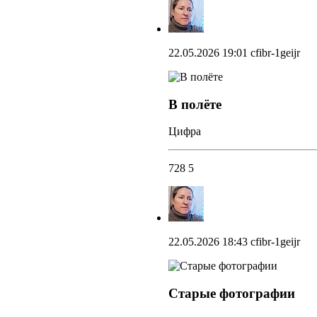
22.05.2026 19:01
cfibr-1geijr
В полёте
Цифра
728
5
22.05.2026 18:43
cfibr-1geijr
Старые фотографии