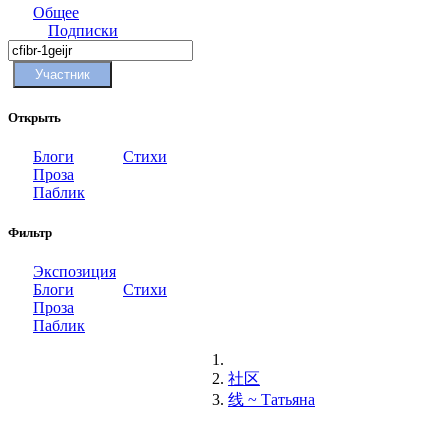
Общее
Подписки
Участник
Открыть
Блоги
Стихи
Проза
Паблик
Фильтр
Экспозиция
Блоги
Стихи
Проза
Паблик
社区
线 ~ Татьяна