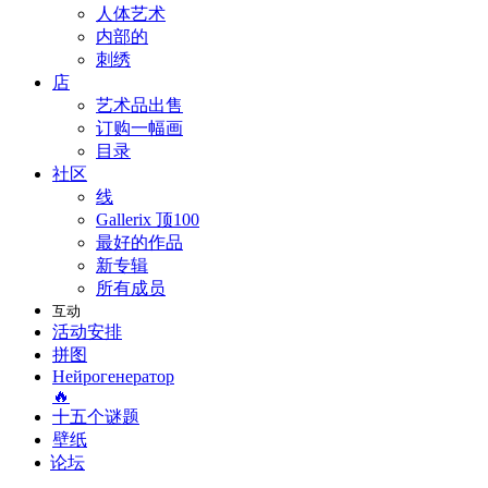
人体艺术
内部的
刺绣
店
艺术品出售
订购一幅画
目录
社区
线
Gallerix 顶100
最好的作品
新专辑
所有成员
互动
活动安排
拼图
Нейрогенератор
🔥
十五个谜题
壁纸
论坛