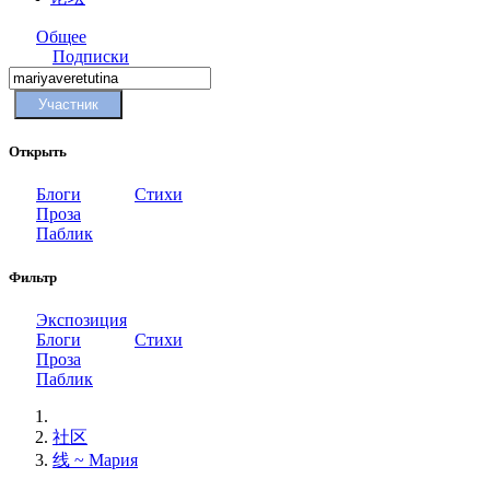
Общее
Подписки
Участник
Открыть
Блоги
Стихи
Проза
Паблик
Фильтр
Экспозиция
Блоги
Стихи
Проза
Паблик
社区
线 ~ Мария