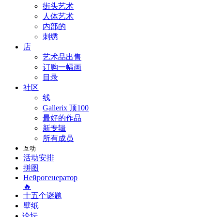
街头艺术
人体艺术
内部的
刺绣
店
艺术品出售
订购一幅画
目录
社区
线
Gallerix 顶100
最好的作品
新专辑
所有成员
互动
活动安排
拼图
Нейрогенератор
🔥
十五个谜题
壁纸
论坛