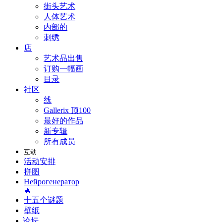
街头艺术
人体艺术
内部的
刺绣
店
艺术品出售
订购一幅画
目录
社区
线
Gallerix 顶100
最好的作品
新专辑
所有成员
互动
活动安排
拼图
Нейрогенератор
🔥
十五个谜题
壁纸
论坛