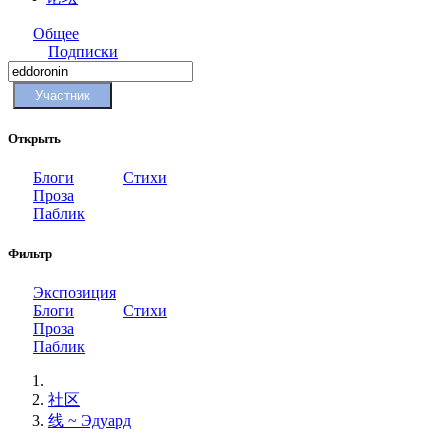
Общее
Подписки
Участник
Открыть
Блоги
Стихи
Проза
Паблик
Фильтр
Экспозиция
Блоги
Стихи
Проза
Паблик
社区
线 ~ Эдуард